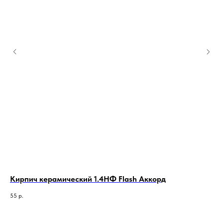
Кирпич керамический 1.4НФ Flash Аккорд
КИ
55
р.
48,