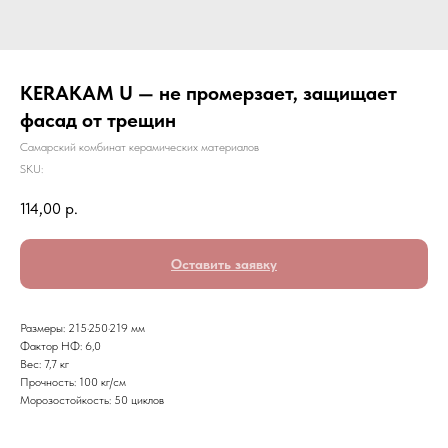
KERAKAM U — не промерзает, защищает
фасад от трещин
Самарский комбинат керамических материалов
SKU:
114,00
р.
Оставить заявку
Размеры: 215·250·219 мм
Фактор НФ: 6,0
Вес: 7,7 кг
Прочность: 100 кг/см
Морозостойкость: 50 циклов