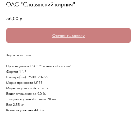
ОАО "Славянский кирпич"
56,00
р.
Оставить заявку
Характеристики:
Производитель ОАО "Славянский кирпич"
Формат 1 NF
Размеры(мм) 250×120x65
Марка прочности M175
Марка морозостойкости F75
Водопоглощение до 9,0 %
Толщина наружной стенки 20 мм
Вес 2,55 кг
Кол-во в упаковке 448 шт