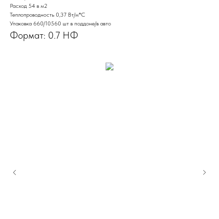
Расход 54 в м2
Теплопроводность 0,37 Вт/м*С
Упаковка 660/10560 шт в поддоне/в авто
Формат: 0.7 НФ