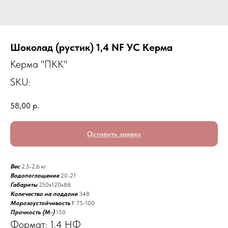
Шоколад (рустик) 1,4 NF УС Керма
Керма "ПКК"
SKU:
58,00
р.
Оставить заявку
Вес
2,5-2,6 кг
Водопоглощение
20-21
Габариты
250х120х88
Количество на поддоне
348
Морозоустойчивость
F 75-100
Прочность (M-)
150
Формат: 1.4 НФ