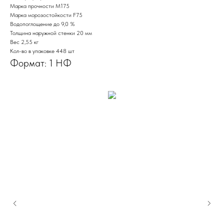
Марка прочности M175
Марка морозостойкости F75
Водопоглощение до 9,0 %
Толщина наружной стенки 20 мм
Вес 2,55 кг
Кол-во в упаковке 448 шт
Формат: 1 НФ