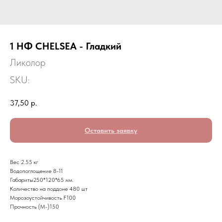
1 НФ CHELSEA - Гладкий
Ликолор
SKU:
37,50
р.
Оставить заявку
Вес 2.55 кг
Водопоглощение 8-11
Габариты250*120*65 мм.
Количество на поддоне 480 шт
Морозоустойчивость F100
Прочность (M-)150