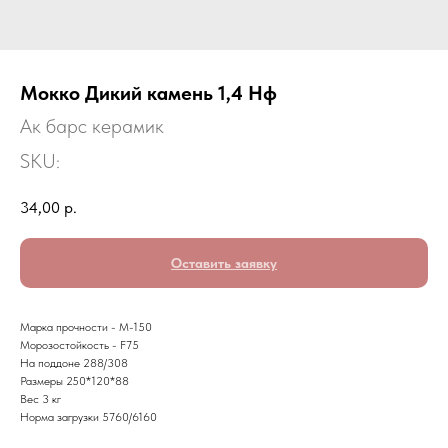
Мокко Дикий камень 1,4 Нф
Ак барс керамик
SKU:
34,00
р.
Оставить заявку
Марка прочности - М-150
Морозостойкость - F75
На поддоне 288/308
Размеры 250*120*88
Вес 3 кг
Норма загрузки 5760/6160