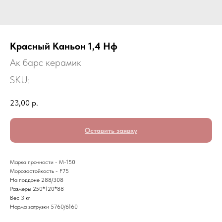
Красный Каньон 1,4 Нф
Ак барс керамик
SKU:
23,00
р.
Оставить заявку
Марка прочности - М-150
Морозостойкость - F75
На поддоне 288/308
Размеры 250*120*88
Вес 3 кг
Норма загрузки 5760/6160