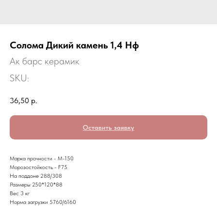
Солома Дикий камень 1,4 Нф
Ак барс керамик
SKU:
36,50
р.
Оставить заявку
Марка прочности - М-150
Морозостойкость - F75
На поддоне 288/308
Размеры 250*120*88
Вес 3 кг
Норма загрузки 5760/6160