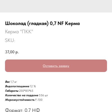
Шоколад (гладкая) 0,7 NF Керма
Керма "ПКК"
SKU:
37,00
р.
Оставить заявку
Вес
1,7 кг
Водопоглощение
12 %
Габариты
250*85*65
Количество на поддоне
556 шт
Морозоустойчивость
F-100
Формат: 0.7 НФ