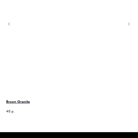
Brown Granite
Кир
48
р.
98