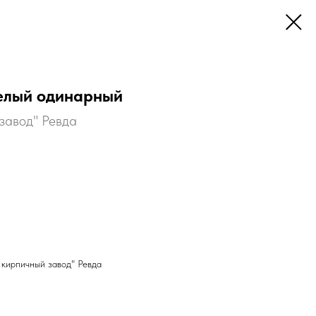
елый одинарный
завод" Ревда
 кирпичный завод" Ревда