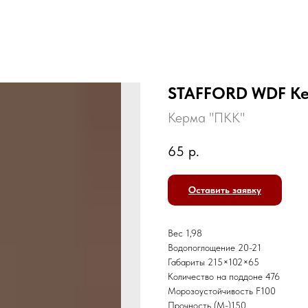
STAFFORD WDF К
Керма "ПКК"
65
р.
Оставить заявку
Вес 1,98
Водопоглощение 20-21
Габариты 215×102×65
Количество на поддоне 476
Морозоустойчивость F100
Прочность (M-)150