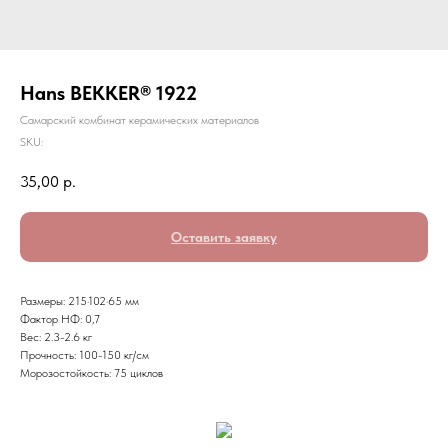
Hans BEKKER® 1922
Самарский комбинат керамических материалов
SKU:
35,00
р.
Оставить заявку
Размеры: 215·102·65 мм
Фактор НФ: 0,7
Вес: 2.3-2.6 кг
Прочность: 100-150 кг/см
Морозостойкость: 75 циклов