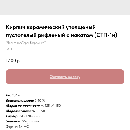
Кирпич керамический утолщеный
пустотелый рифленый с накатом (СТП-1н)
"ЧернушкаСтройКерамика"
SKU:
17,00
р.
Оставить заявку
Вес
3,2 кг
Водопоглощение
8-10 %
Марка по прочности
М-125, М-150
Морозостойкость
35-50
Размер
250х120х88 мм
Упаковка
252/330 шт
Формат: 1.4 НФ