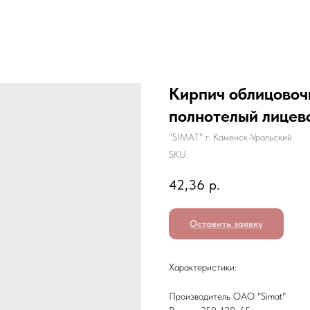
Кирпич облицовоч
полнотелый лицев
"SIMAT" г. Каменск-Уральский
SKU:
42,36
р.
Оставить заявку
Характеристики:
Производитель ОАО "Simat"